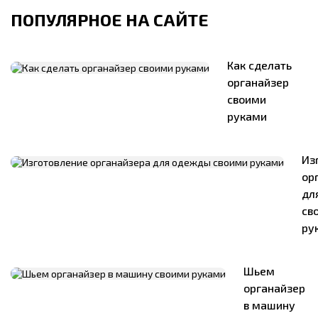
ПОПУЛЯРНОЕ НА САЙТЕ
Как сделать
органайзер
своими
руками
Из
ор
дл
св
ру
Шьем
органайзер
в машину