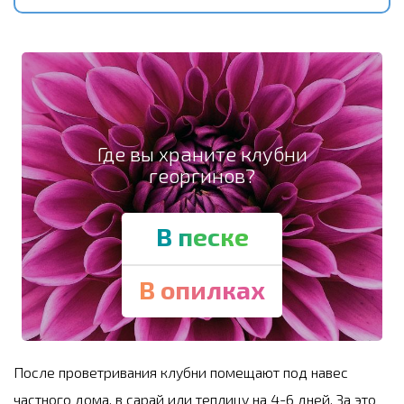
Где вы храните клубни
георгинов?
В песке
В опилках
После проветривания клубни помещают под навес
частного дома, в сарай или теплицу на 4-6 дней. За это