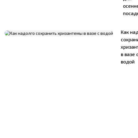
осенн
посад
Как на
сохран
хризан
в вазе 
водой